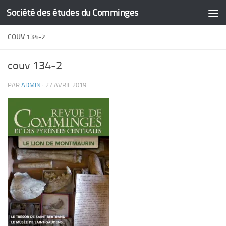
Société des études du Comminges
Skip to content
COUV 134-2
couv 134-2
PAR
ADMIN
·
27 AVRIL 2019