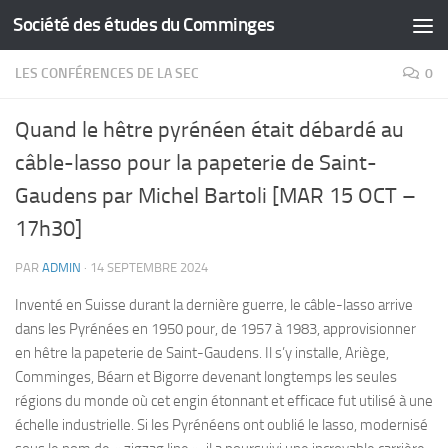
Société des études du Comminges
Skip to content
LES CONFÉRENCES DE LA SEC
0
Quand le hêtre pyrénéen était débardé au
câble-lasso pour la papeterie de Saint-
Gaudens par Michel Bartoli [MAR 15 OCT –
17h30]
PAR
ADMIN
·
14 SEPTEMBRE 2024
Inventé en Suisse durant la dernière guerre, le câble-lasso arrive
dans les Pyrénées en 1950 pour, de 1957 à 1983, approvisionner
en hêtre la papeterie de Saint-Gaudens. Il s’y installe, Ariège,
Comminges, Béarn et Bigorre devenant longtemps les seules
régions du monde où cet engin étonnant et efficace fut utilisé à une
échelle industrielle. Si les Pyrénéens ont oublié le lasso, modernisé