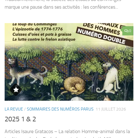
marque une pause dans ses activités : les conférences...
0
LA REVUE
/
SOMMAIRES DES NUMÉROS PARUS
11 JUILLET 2026
2025 1 & 2
Articles Isaure Gratacos – La relation Homme-animal dans la