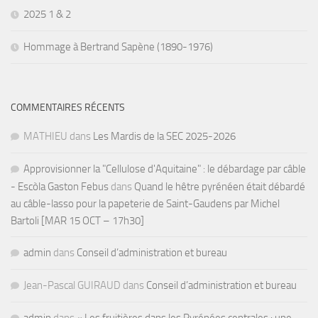
2025 1 & 2
Hommage à Bertrand Sapène (1890-1976)
COMMENTAIRES RÉCENTS
MATHIEU
dans
Les Mardis de la SEC 2025-2026
Approvisionner la "Cellulose d'Aquitaine" : le débardage par câble
- Escòla Gaston Febus
dans
Quand le hêtre pyrénéen était débardé
au câble-lasso pour la papeterie de Saint-Gaudens par Michel
Bartoli [MAR 15 OCT – 17h30]
admin
dans
Conseil d’administration et bureau
Jean-Pascal GUIRAUD
dans
Conseil d’administration et bureau
admin
dans
« Les fruitières dans les Pyrénées centrales : une