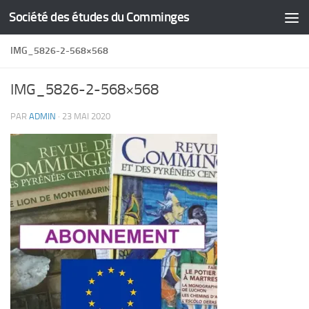
Société des études du Comminges
Skip to content
IMG_5826-2-568×568
IMG_5826-2-568×568
PAR
ADMIN
·
23 MAI 2020