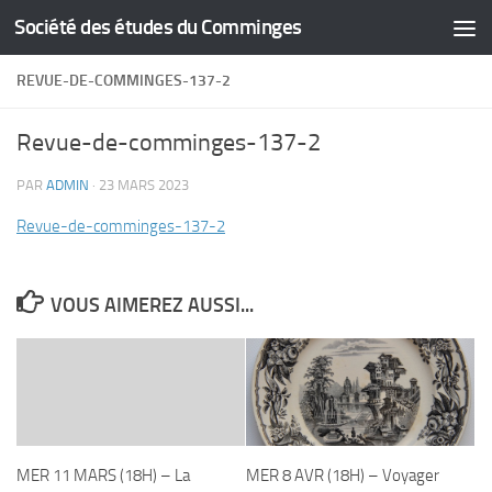
Société des études du Comminges
Skip to content
REVUE-DE-COMMINGES-137-2
Revue-de-comminges-137-2
PAR
ADMIN
·
23 MARS 2023
Revue-de-comminges-137-2
VOUS AIMEREZ AUSSI...
MER 11 MARS (18H) – La
MER 8 AVR (18H) – Voyager