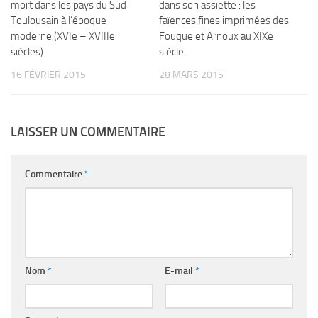
mort dans les pays du Sud
dans son assiette : les
Toulousain à l’époque
faïences fines imprimées des
moderne (XVIe – XVIIIe
Fouque et Arnoux au XIXe
siècles)
siècle
16 FÉVRIER 2015
28 MARS 2015
LAISSER UN COMMENTAIRE
Commentaire
*
Nom
*
E-mail
*