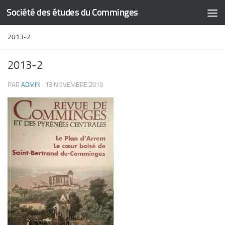
Société des études du Comminges
Skip to content
2013-2
2013-2
PAR
ADMIN
·
13 NOVEMBRE 2019