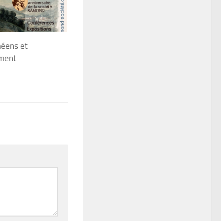
néens et
ment