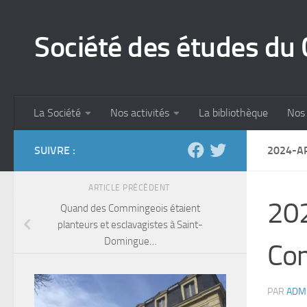
Skip to content
Société des études d
La Société
Nos activités
La bibliothèque
Nos 
SUIVRE :
2024-A
ARTICLE PRÉCÉDENT
202
Quand des Commingeois étaient
planteurs et esclavagistes à Saint-
Domingue…
Co
PAR
ADM