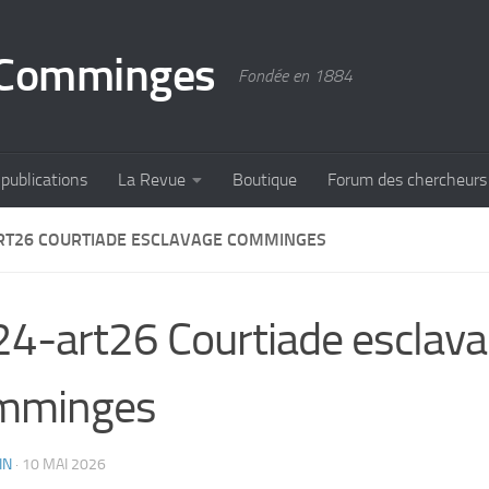
u Comminges
Fondée en 1884
publications
La Revue
Boutique
Forum des chercheurs
RT26 COURTIADE ESCLAVAGE COMMINGES
4-art26 Courtiade esclav
mminges
IN
·
10 MAI 2026