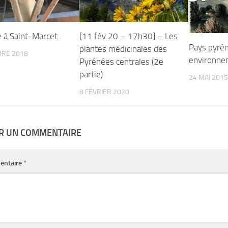
e à Saint-Marcet
[11 fév 20 – 17h30] – Les
Pays pyré
plantes médicinales des
BRE 2018
environne
Pyrénées centrales (2e
partie)
24 MAI 2015
8 FÉVRIER 2020
ER UN COMMENTAIRE
entaire
*