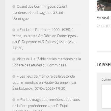
Quand des Commingeois étaient
planteurs et esclavagistes à Saint-
En visit
Domingue…
21 OCTO
« Eloi Justin Pommier (1900-1935), à
Mane, un artiste Art Déco en Comminges »
par G. Dupeyron et S. Piques [12/05/26 –
17h30]
Visite du LieuZaide par les membres de la
LAISS
Société des études du Comminges
« Les lieux de mémoire de la Seconde
Comm
Guerre mondiale en Haute-Garonne » par
Élérika Leroy, [07/04/2026-17h30]
« Plantes magiques, remèdes et poisons
de la flore pyrénéenne » par R. Pujol