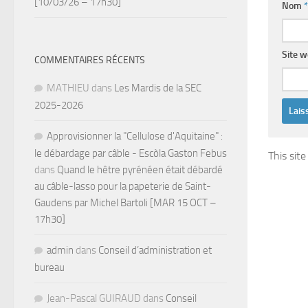
[10/03/26 – 17h30]
Nom
*
Site 
COMMENTAIRES RÉCENTS
MATHIEU
dans
Les Mardis de la SEC
2025-2026
Approvisionner la "Cellulose d'Aquitaine" :
le débardage par câble - Escòla Gaston Febus
This sit
dans
Quand le hêtre pyrénéen était débardé
au câble-lasso pour la papeterie de Saint-
Gaudens par Michel Bartoli [MAR 15 OCT –
17h30]
admin
dans
Conseil d’administration et
bureau
Jean-Pascal GUIRAUD
dans
Conseil