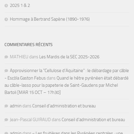
2025 1 & 2
Hommage à Bertrand Sapène (1890-1976)
COMMENTAIRES RÉCENTS
MATHIEU
dans
Les Mardis de la SEC 2025-2026
Approvisionner la "Cellulose d'Aquitaine" : le débardage par câble
- Escòla Gaston Febus
dans
Quand le hêtre pyrénéen était débardé
au câble-lasso pour la papeterie de Saint-Gaudens par Michel
Bartoli [MAR 15 OCT – 17h30]
admin
dans
Conseil d’administration et bureau
Jean-Pascal GUIRAUD
dans
Conseil d’administration et bureau
admin
dans
« Les fruitières dans les Pyrénées centrales : une