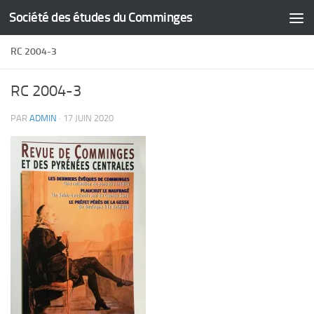
Société des études du Comminges
Skip to content
RC 2004-3
RC 2004-3
PAR
ADMIN
·
17 JUIN 2020