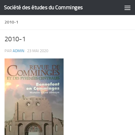
Société des études du Comminges
Skip to content
2010-1
2010-1
PAR
ADMIN
·
23 MAI 2020